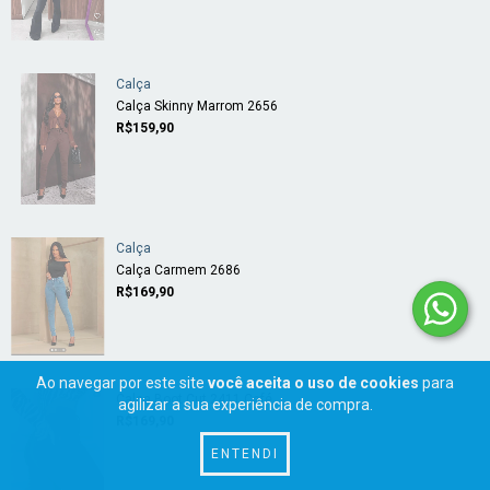
Calça
Calça Skinny Marrom 2656
R$159,90
Calça
Calça Carmem 2686
R$169,90
Ao navegar por este site
você aceita o uso de cookies
para
Calça Boot Cut 2411 Café
agilizar a sua experiência de compra.
R$169,90
ENTENDI