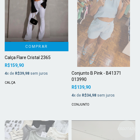
COMPRAR
Calça Flare Cristal 2365
R$159,90
Conjunto B Pink - B41371
4
x de
R$39,98
sem juros
013990
CALÇA
R$139,90
4
x de
R$34,98
sem juros
CONJUNTO
ESGOTADO
ESGOTADO