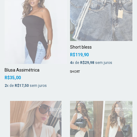
Short bless
R$119,90
4
x de
R$29,98
sem juros
Blusa Assimétrica
SHORT
R$35,00
2
x de
R$17,50
sem juros
ESGOTADO
ESGOTADO