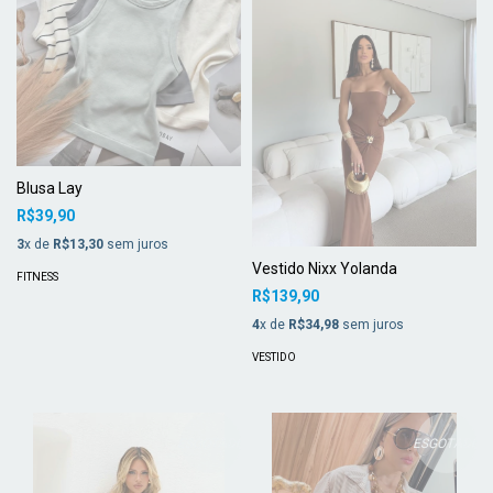
Blusa Lay
R$39,90
3
x de
R$13,30
sem juros
Vestido Nixx Yolanda
FITNESS
R$139,90
4
x de
R$34,98
sem juros
VESTIDO
ESGOTADO
ESGOTADO