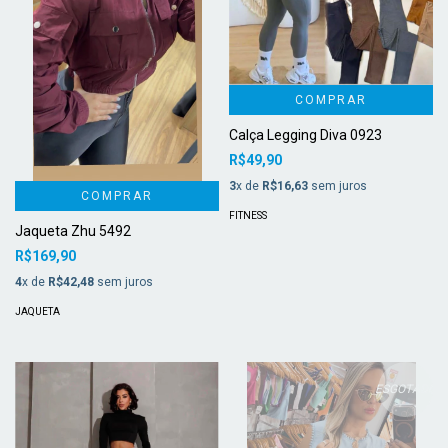
COMPRAR
Calça Legging Diva 0923
R$49,90
3
x de
R$16,63
sem juros
COMPRAR
FITNESS
Jaqueta Zhu 5492
R$169,90
4
x de
R$42,48
sem juros
JAQUETA
ESGOTADO