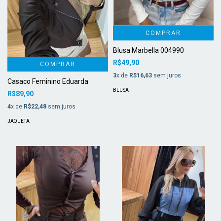
COMPRAR
Blusa Marbella 004990
R$49,90
COMPRAR
3
x de
R$16,63
sem juros
Casaco Feminino Eduarda
BLUSA
R$89,90
4
x de
R$22,48
sem juros
JAQUETA