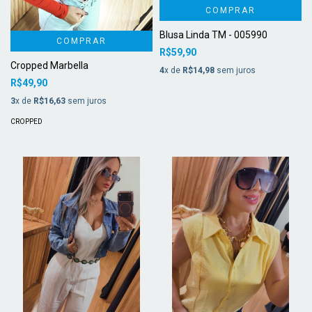
COMPRAR
Blusa Linda TM - 005990
COMPRAR
R$59,90
Cropped Marbella
4
x de
R$14,98
sem juros
R$49,90
3
x de
R$16,63
sem juros
CROPPED