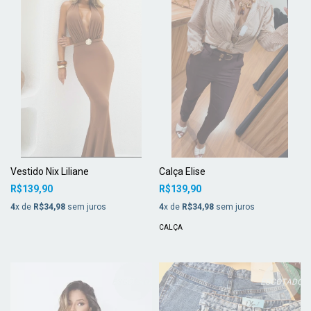
Vestido Nix Liliane
Calça Elise
R$139,90
R$139,90
4
x de
R$34,98
sem juros
4
x de
R$34,98
sem juros
CALÇA
ESGOTADO
ESGOTADO