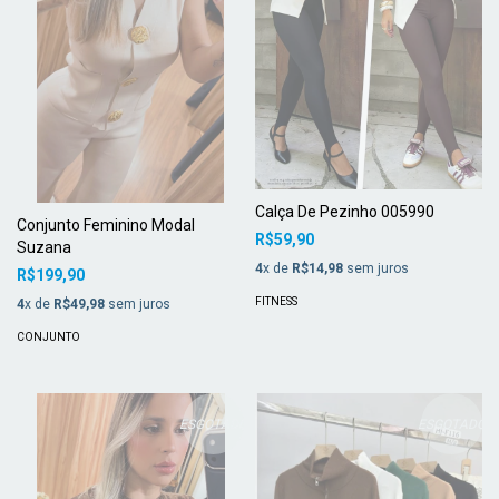
Calça De Pezinho 005990
Conjunto Feminino Modal
R$59,90
Suzana
4
x de
R$14,98
sem juros
R$199,90
FITNESS
4
x de
R$49,98
sem juros
CONJUNTO
ESGOTADO
ESGOTADO